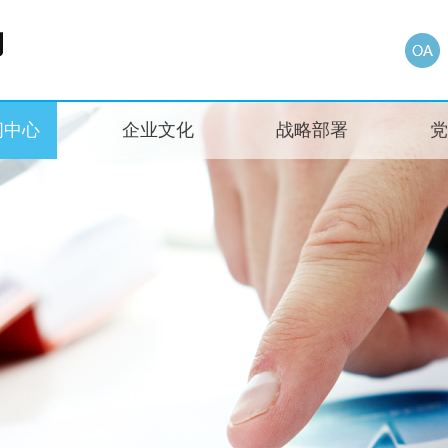
闻中心
企业文化
战略部署
党