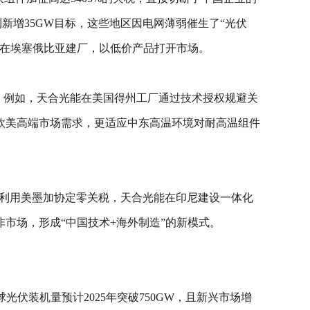
新增35GW目标，这些地区因电网薄弱催生了“光伏
升在埃塞俄比亚建厂，以低价产品打开市场。
0%。例如，天合光能在美国得州工厂通过技术授权规避关
满足欧美高端市场需求，更适应中东高温环境对耐高温组件
以利用美墨加协定零关税，天合光能在印尼建设一体化
市场，形成“中国技术+海外制造”的新模式。
光伏装机量预计2025年突破750GW，且新兴市场增