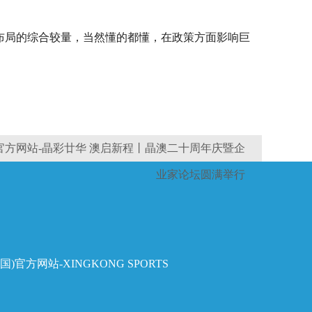
化布局的综合较量，当然懂的都懂，在政策方面影响巨
p官方网站-晶彩廿华 澳启新程丨晶澳二十周年庆暨企
业家论坛圆满举行
国)官方网站-XINGKONG SPORTS