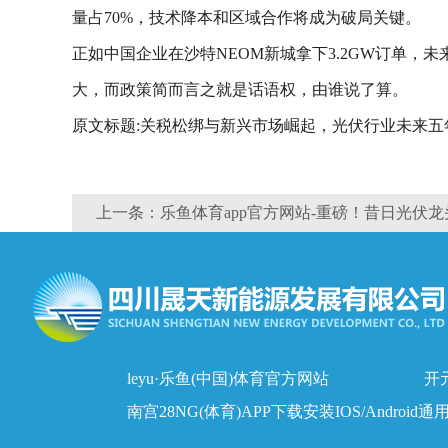
量占70%，技术降本和区域合作将成为破局关键。
正如中国企业在沙特NEOM新城拿下3.2GW订单
大，而政策简而言之就是话语权，由谁说了算。
原文标题:关税松绑与新兴市场崛起，光伏行业未来五
上一条：乐鱼体育app官方网站-重磅！昔日光伏
leyu·乐鱼(中国)体育官方网站
开元
南宫28NG(体育)APP下载安装IOS/Android通