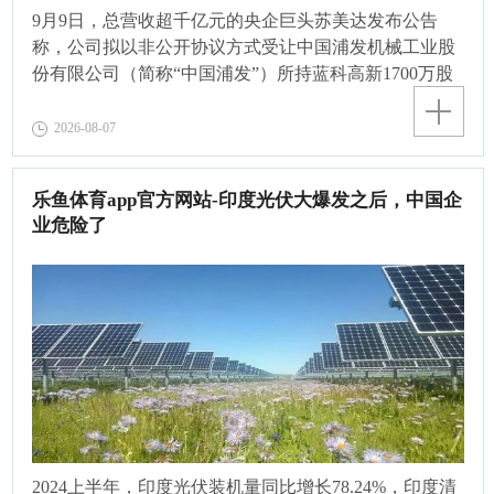
9月9日，总营收超千亿元的央企巨头苏美达发布公告
称，公司拟以非公开协议方式受让中国浦发机械工业股
份有限公司（简称“中国浦发”）所持蓝科高新1700万股
股份，占总股本的4.8%，交易总额达8653万元。
2026-08-07
乐鱼体育app官方网站-印度光伏大爆发之后，中国企
业危险了
2024上半年，印度光伏装机量同比增长78.24%，印度清