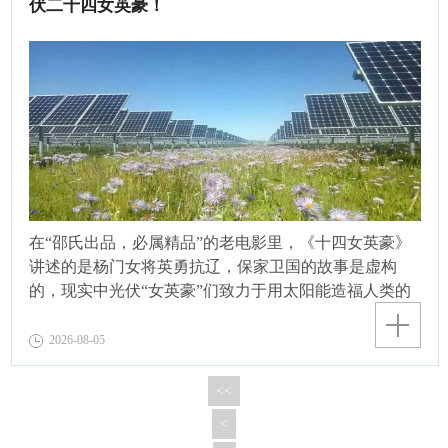
伏二十四女英豪！
在“邵氏出品，必属精品”的老电影里，《十四女英豪》
讲述的是杨门女将英勇抗辽，保家卫国的故事是虚构
的，现实中光伏“女英豪”们致力于用太阳能造福人类的
行动却
2026-08-05
<<
<