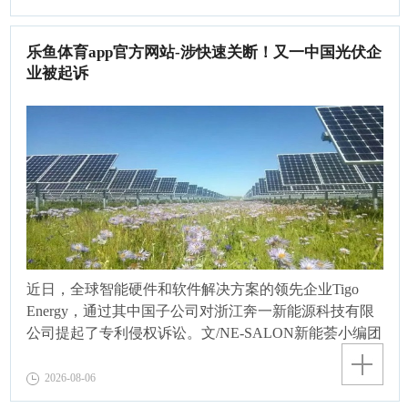
乐鱼体育app官方网站-涉快速关断！又一中国光伏企
业被起诉
近日，全球智能硬件和软件解决方案的领先企业Tigo
Energy，通过其中国子公司对浙江奔一新能源科技有限
公司提起了专利侵权诉讼。文/NE-SALON新能荟小编团
近日，光伏行业再次迎来一场备受瞩目的
2026-08-06