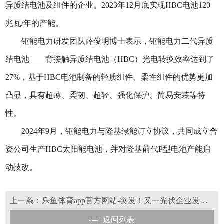
异质结电池及组件的企业。2023年12月底实现HBC电池120
兆瓦/年的产能。
钜能电力研发团队薛俊明博士表示，钜能电力二代异质
结电池——背接触异质结电池（HBC）光电转换效率达到了
27%，基于HBC电池制备的轻质组件、柔性组件的优势更加
凸显，具有超薄、柔韧、超轻、强化保护、简易安装等特
性。
2024年9月，钜能电力与隆基绿能订立协议，共同成立合
资公司生产HBC太阳能电池，并对隆基前代P型电池产能启
动技改。
上一条：乐鱼体育app官方网站-突发！又一光伏企业发布停工停产通知
返回列表